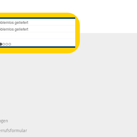
ngen
errufsformular