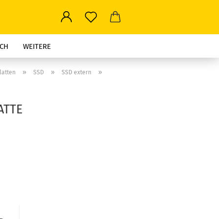
CH
WEITERE
»
»
»
latten
SSD
SSD extern
ATTE