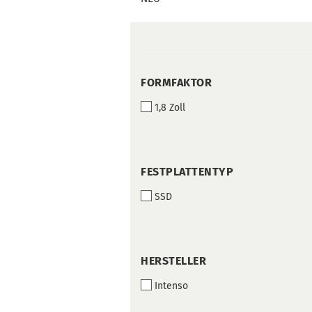
FORMFAKTOR
FORMFAKTOR
1,8 Zoll
FESTPLATTENTYP
FESTPLATTENTYP
SSD
HERSTELLER
HERSTELLER
Intenso