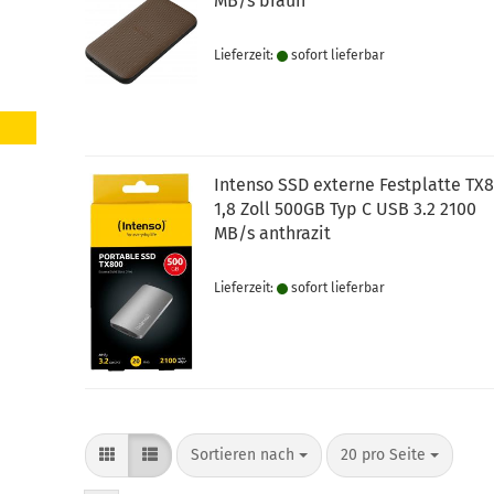
MB/s braun
Lieferzeit:
sofort lie­fer­bar
Intenso SSD externe Festplatte TX
1,8 Zoll 500GB Typ C USB 3.2 2100
MB/s anthrazit
Lieferzeit:
sofort lie­fer­bar
Sortieren nach
pro Seite
Sortieren nach
20 pro Seite