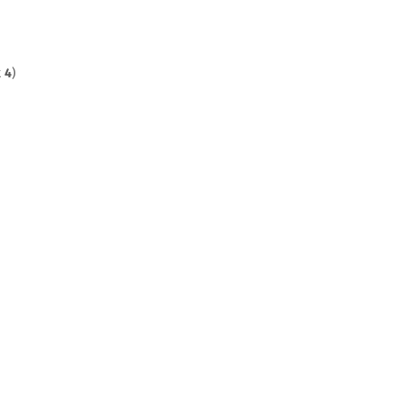
t
4
)