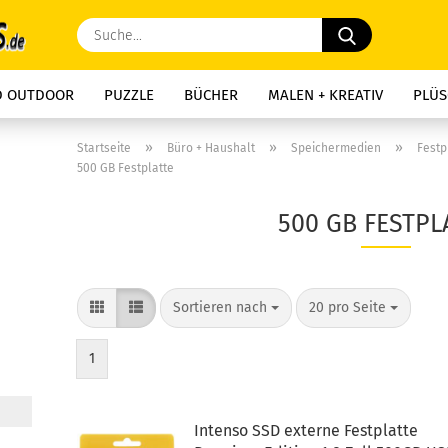
Suche...
D OUTDOOR
PUZZLE
BÜCHER
MALEN + KREATIV
PLÜS
»
»
»
Startseite
Büro + Haushalt
Speichermedien
Festp
500 GB Festplatte
500 GB FESTPL
Sortieren nach
pro Seite
Sortieren nach
20 pro Seite
1
Intenso SSD externe Festplatte