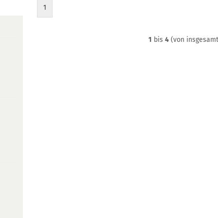
1
1
bis
4
(von insgesam