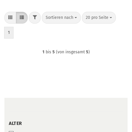
FILTER
Sortieren nach
pro Seite
Sortieren nach
20 pro Seite
1
1
bis
5
(von insgesamt
5
)
ALTER
ALTER