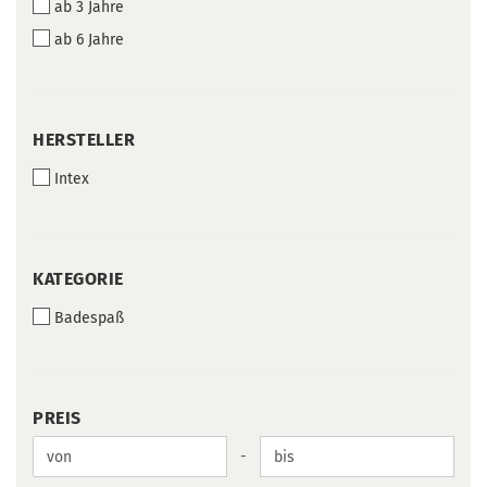
ab 3 Jahre
ab 6 Jahre
HERSTELLER
HERSTELLER
Intex
KATEGORIE
KATEGORIE
Badespaß
PREIS
PREIS
Preis bis
-