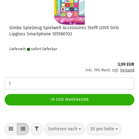
Simba Spielzeug Spielwelt Accessoires Steffi LOVE Girls
Lipgloss Smartphone 105560103
Lieferzeit:
sofort lie­fer­bar
3,99 EUR
inkl. 19% MwSt. zzgl.
Versand
IN DEN WARENKORB
FILTER
Sortieren nach
pro Seite
Sortieren nach
20 pro Seite