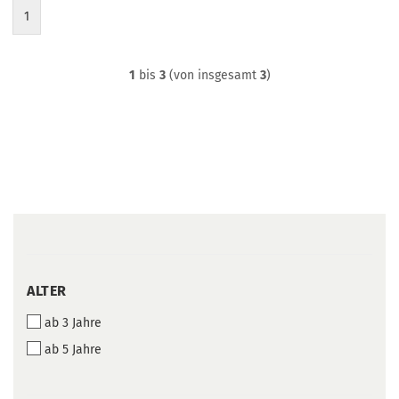
1
1
bis
3
(von insgesamt
3
)
ALTER
ALTER
ab 3 Jahre
ab 5 Jahre