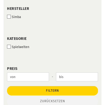
HERSTELLER
HERSTELLER
Simba
KATEGORIE
KATEGORIE
Spielwelten
PREIS
PREIS
Preis bis
-
FILTERN
ZURÜCKSETZEN