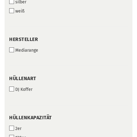
silber
weiß
HERSTELLER
HERSTELLER
Mediarange
HÜLLENART
HÜLLENART
DJ Koffer
HÜLLENKAPAZITÄT
HÜLLENKAPAZITÄT
2er