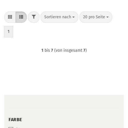
FILTER
Sortieren nach
pro Seite
Sortieren nach
20 pro Seite
1
1
bis
7
(von insgesamt
7
)
FARBE
FARBE