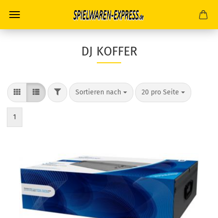
DJ KOFFER
FILTER
Sortieren nach
pro Seite
Sortieren nach
20 pro Seite
1