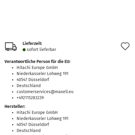
Lieferzeit:
A
sofort lie­fer­bar
d
Verantwortliche Person für die EU:
M
Hitachi Europe GmbH
Niederkasseler Lohweg 191
40547 Düsseldorf
Deutschland
customerservices@maxell.eu
+492115283239
Hersteller:
Hitachi Europe GmbH
Niederkasseler Lohweg 191
40547 Düsseldorf
Deutschland