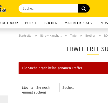
Suche...
D OUTDOOR
PUZZLE
BÜCHER
MALEN + KREATIV
PLÜS
»
»
»
»
Startseite
Büro + Haushalt
Tinte
Brother
LC
ERWEITERTE S
Die Suche ergab keine genauen Treffer.
MÖCHTEN
Möchten Sie noch
SIE
einmal suchen?
NOCH
EINMAL
SUCHEN?