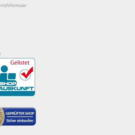
errufsformular
z