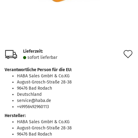
Lieferzeit:
A
sofort lie­fer­bar
d
Verantwortliche Person für die EU:
M
HABA Sales GmbH & Co.KG
August-Grosch-Straße 28-38
96476 Bad Rodach
Deutschland
service@haba.de
+49956492960113
Hersteller:
HABA Sales GmbH & Co.KG
August-Grosch-Straße 28-38
96476 Bad Rodach