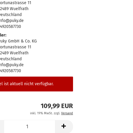
ortunastrasse 11
2489 Wuelfrath
eutschland
nfo@puky.de
4920587730
ler:
uky GmbH & Co. KG
ortunastrasse 11
2489 Wuelfrath
eutschland
nfo@puky.de
4920587730
el ist aktuell nicht verfügbar.
109,99 EUR
inkl. 19% MwSt. zzgl.
Versand