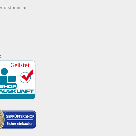
errufsformular
z