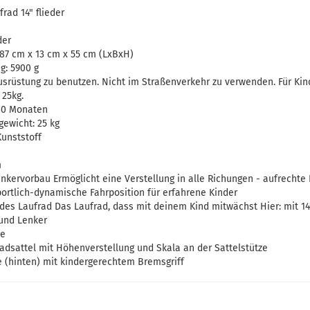
rad 14" flieder
der
87 cm x 13 cm x 55 cm (LxBxH)
g: 5900 g
rüstung zu benutzen. Nicht im Straßenverkehr zu verwenden. Für Kind
25kg.
30 Monaten
ewicht: 25 kg
Kunststoff
m
enkervorbau Ermöglicht eine Verstellung in alle Richungen - aufrechte 
ortlich-dynamische Fahrposition für erfahrene Kinder
des Laufrad Das Laufrad, dass mit deinem Kind mitwächst Hier: mit 14
 und Lenker
ve
fradsattel mit Höhenverstellung und Skala an der Sattelstütze
 (hinten) mit kindergerechtem Bremsgriff