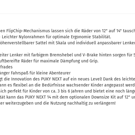
n FlipChip-Mechanismus lassen sich die Räder von 12" auf 14" tausche
- Leichter Nylonrahmen für optimale Ergonomie Stabilität.
henverstellbarer Sattel mit Skala und individuell anpassbarer Lenker
reiter Lenker mit farbigem Bremshebel und V-Brake hinten sorgen für S
 Luftbereifte Räder für maximale Dämpfung und Grip.
ufrades
änger Fahrspaß für kleine Abenteurer
gt die Innovation des PUKY NEXT auf ein neues Level! Dank des leicht
kann es flexibel an die Bedürfnisse wachsender Kinder angepasst wer
sich perfekt für Kinder von ca. 3 bis 6 Jahren und bietet eine noch län
ität kann das PUKY NEXT 14 mit dem optionalen Downsize Kit auf 12" 
er weiterzugeben und die Nutzung nachhaltig zu verlängern!