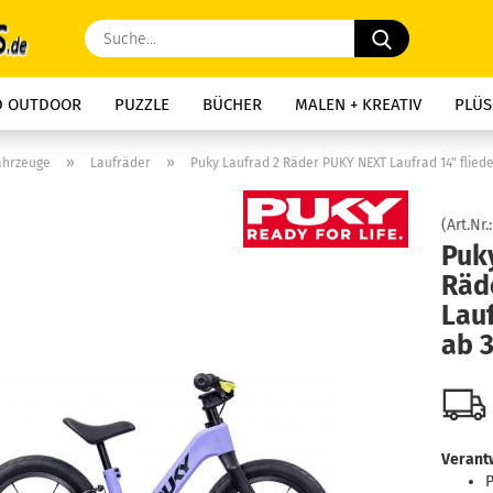
Suche...
D OUTDOOR
PUZZLE
BÜCHER
MALEN + KREATIV
PLÜS
»
»
ahrzeuge
Laufräder
Puky Laufrad 2 Räder PUKY NEXT Laufrad 14" flied
(Art.Nr.
Puk
Räd
Lauf
ab 
Verantw
P