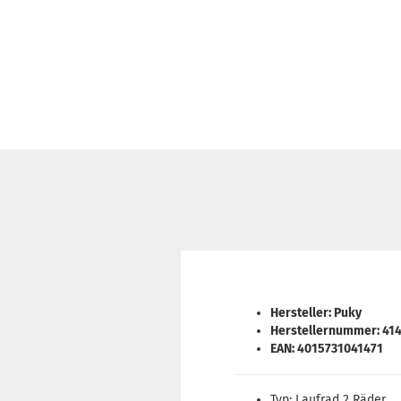
Hersteller: Puky
Herstellernummer: 41
EAN: 4015731041471
Typ: Laufrad 2 Räder