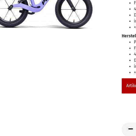
F
4
D
i
+
Herstel
P
F
4
D
i
+
Artik