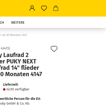
CH
WEITERE
er ab 30 Monaten 4147
Auf
:
43473
)
y Laufrad 2
den
er PUKY NEXT
Merkzettel
rad 14" flieder
30 Monaten 4147
Lieferzeit:
nicht verfügbar
ortliche Person für die EU:
uky GmbH & Co. KG