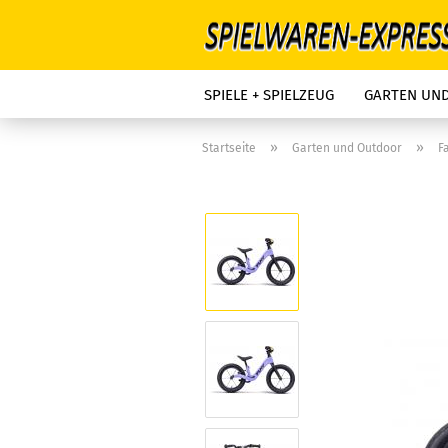
SPIELE + SPIELZEUG
GARTEN UN
»
»
Startseite
Garten und Outdoor
F