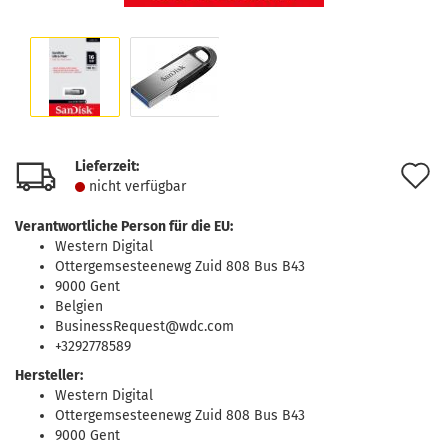
Lieferzeit:
A
nicht verfügbar
d
Verantwortliche Person für die EU:
M
Western Digital
Ottergemsesteenewg Zuid 808 Bus B43
9000 Gent
Belgien
BusinessRequest@wdc.com
+3292778589
Hersteller:
Western Digital
Ottergemsesteenewg Zuid 808 Bus B43
9000 Gent