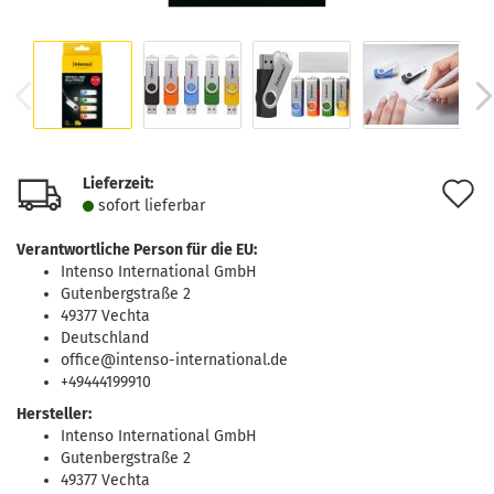
Lieferzeit:
A
sofort lie­fer­bar
d
Verantwortliche Person für die EU:
M
Intenso International GmbH
Gutenbergstraße 2
49377 Vechta
Deutschland
office@intenso-international.de
+49444199910
Hersteller:
Intenso International GmbH
Gutenbergstraße 2
49377 Vechta