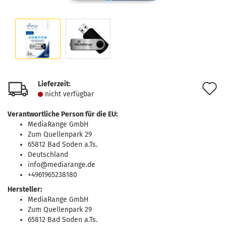
Lieferzeit:
A
nicht verfügbar
d
Verantwortliche Person für die EU:
M
MediaRange GmbH
Zum Quellenpark 29
65812 Bad Soden a.Ts.
Deutschland
info@mediarange.de
+4961965238180
Hersteller:
MediaRange GmbH
Zum Quellenpark 29
65812 Bad Soden a.Ts.