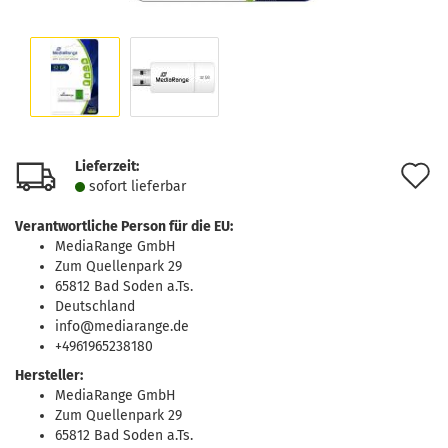
Lieferzeit:
A
sofort lie­fer­bar
d
Verantwortliche Person für die EU:
M
MediaRange GmbH
Zum Quellenpark 29
65812 Bad Soden a.Ts.
Deutschland
info@mediarange.de
+4961965238180
Hersteller:
MediaRange GmbH
Zum Quellenpark 29
65812 Bad Soden a.Ts.