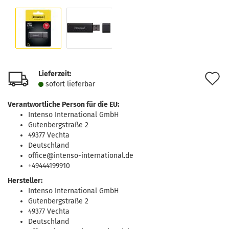
Lieferzeit:
A
sofort lie­fer­bar
d
Verantwortliche Person für die EU:
M
Intenso International GmbH
Gutenbergstraße 2
49377 Vechta
Deutschland
office@intenso-international.de
+49444199910
Hersteller:
Intenso International GmbH
Gutenbergstraße 2
49377 Vechta
Deutschland