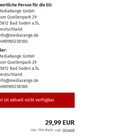
ortliche Person für die EU:
MediaRange GmbH
um Quellenpark 29
5812 Bad Soden a.Ts.
eutschland
info@mediarange.de
4961965238180
ler:
MediaRange GmbH
um Quellenpark 29
5812 Bad Soden a.Ts.
eutschland
info@mediarange.de
4961965238180
el ist aktuell nicht verfügbar.
29,99 EUR
inkl. 19% MwSt. zzgl.
Versand