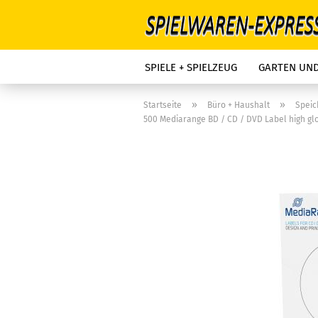
SPIELE + SPIELZEUG
GARTEN UN
»
»
Startseite
Büro + Haushalt
Spei
500 Mediarange BD / CD / DVD Label high gl