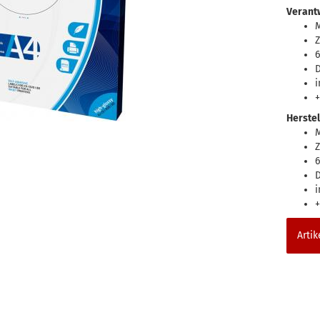
Verantw
Z
6
D
+
Herstel
Z
6
D
+
Artik