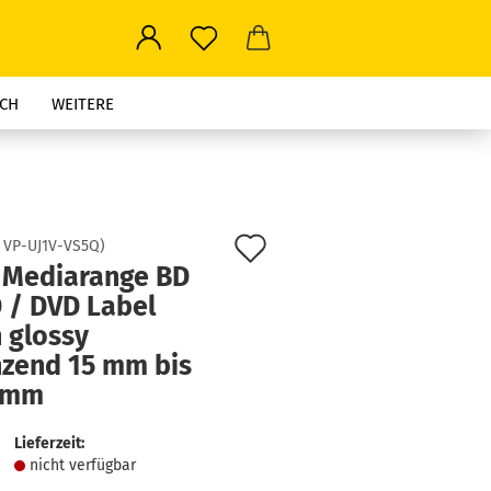
CH
WEITERE
Auf
:
VP-UJ1V-VS5Q
)
 Mediarange BD
den
 / DVD Label
Merkzettel
 glossy
nzend 15 mm bis
 mm
Lieferzeit:
nicht verfügbar