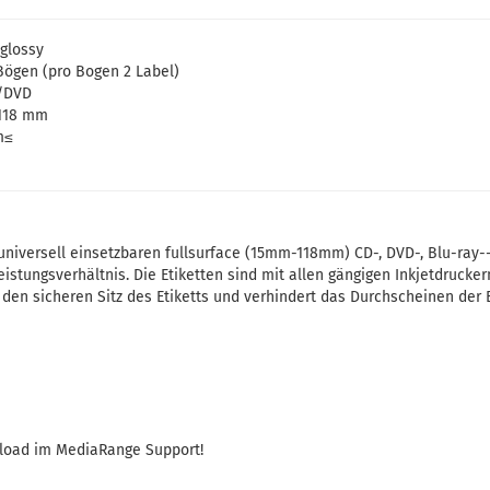
glossy
Bögen (pro Bogen 2 Label)
 /DVD
 118 mm
m≤
niversell einsetzbaren fullsurface (15mm-118mm) CD-, DVD-, Blu-ray-
istungsverhältnis. Die Etiketten sind mit allen gängigen Inkjetdrucker
r den sicheren Sitz des Etiketts und verhindert das Durchscheinen der
load im MediaRange Support!