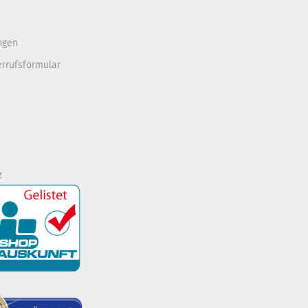
ngen
errufsformular
z