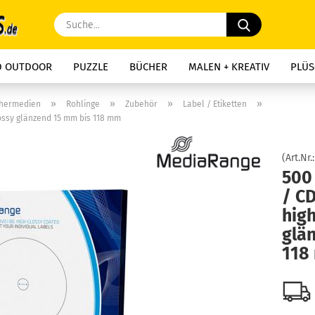
Suche...
D OUTDOOR
PUZZLE
BÜCHER
MALEN + KREATIV
PLÜS
»
»
»
»
chermedien
Rohlinge
Zubehör
Label / Etiketten
ossy glänzend 15 mm bis 118 mm
(Art.Nr.
500
/ CD
high
glä
118