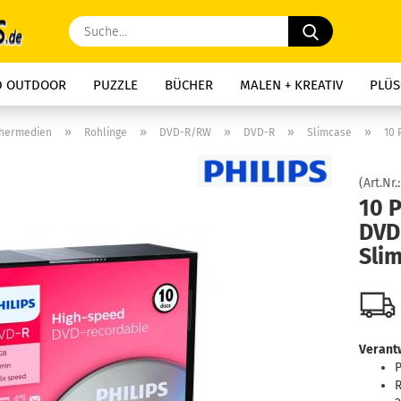
Suche...
D OUTDOOR
PUZZLE
BÜCHER
MALEN + KREATIV
PLÜS
»
»
»
»
»
chermedien
Rohlinge
DVD-R/RW
DVD-R
Slimcase
10 
(Art.Nr.
10 P
DVD
Sli
Verantw
P
R