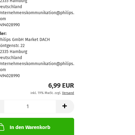
22335 Hamburg
eutschland
Unternehmenskommunikation@philips.
com
494028990
ler:
hilips GmbH Market DACH
öntgenstr. 22
22335 Hamburg
eutschland
Unternehmenskommunikation@philips.
com
494028990
6,99 EUR
inkl. 19% MwSt. zzgl.
Versand
In den Warenkorb