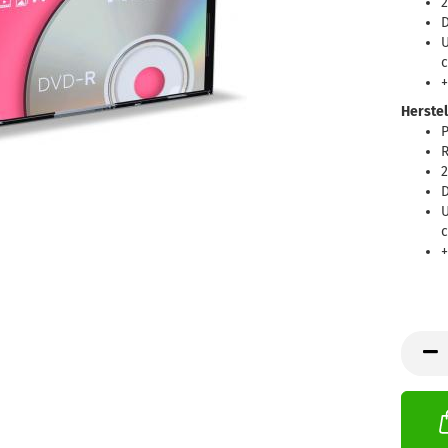
D
+
Herstel
P
R
D
+