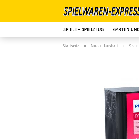
SPIELE + SPIELZEUG
GARTEN UN
»
»
Startseite
Büro + Haushalt
Spei