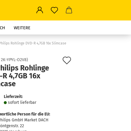
CH
WEITERE
Philips Rohlinge DVD-R 4,7GB 16x Slimcase
Auf
:
2K-YPYL-O2V8
)
hilips Rohlinge
den
-R 4,7GB 16x
Merkzettel
mcase
Lieferzeit:
sofort lie­fer­bar
ortliche Person für die EU:
hilips GmbH Market DACH
öntgenstr. 22