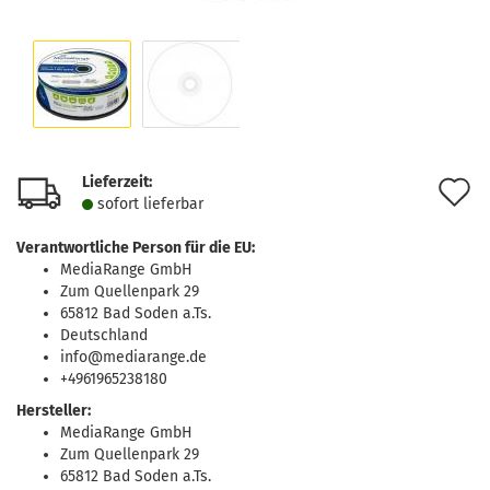
Lieferzeit:
A
sofort lie­fer­bar
d
Verantwortliche Person für die EU:
M
MediaRange GmbH
Zum Quellenpark 29
65812 Bad Soden a.Ts.
Deutschland
info@mediarange.de
+4961965238180
Hersteller:
MediaRange GmbH
Zum Quellenpark 29
65812 Bad Soden a.Ts.