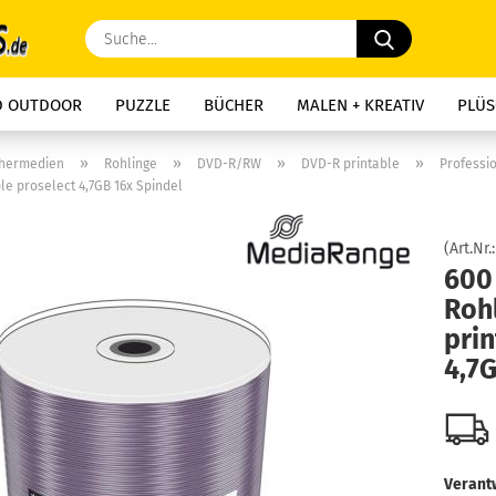
Suche...
D OUTDOOR
PUZZLE
BÜCHER
MALEN + KREATIV
PLÜS
»
»
»
»
chermedien
Rohlinge
DVD-R/RW
DVD-R printable
Professi
le proselect 4,7GB 16x Spindel
(Art.Nr.
600
Rohl
prin
4,7G
Verantw