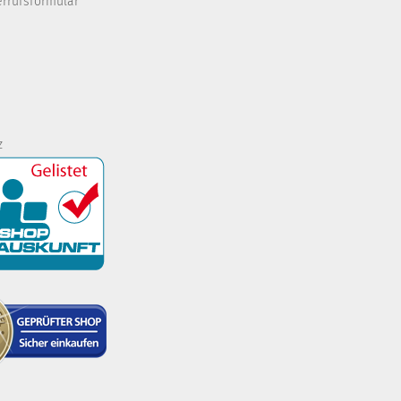
errufsformular
z