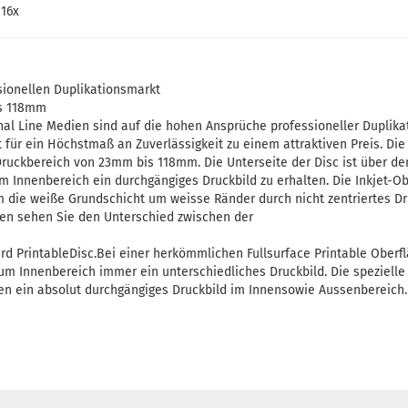
 16x
sionellen Duplikationsmarkt
s 118mm
al Line Medien sind auf die hohen Ansprüche professioneller Duplika
t für ein Höchstmaß an Zuverlässigkeit zu einem attraktiven Preis. Die 
Druckbereich von 23mm bis 118mm. Die Unterseite der Disc ist über d
im Innenbereich ein durchgängiges Druckbild zu erhalten. Die Inkjet-O
die weiße Grundschicht um weisse Ränder durch nicht zentriertes D
nten sehen Sie den Unterschied zwischen der
rd PrintableDisc.Bei einer herkömmlichen Fullsurface Printable Oberfl
m Innenbereich immer ein unterschiedliches Druckbild. Die speziell
en ein absolut durchgängiges Druckbild im Innensowie Aussenbereich.