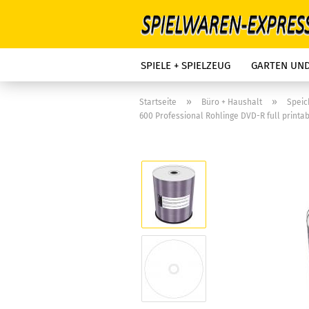
SPIELE + SPIELZEUG
GARTEN UN
»
»
Startseite
Büro + Haushalt
Spei
600 Professional Rohlinge DVD-R full printab