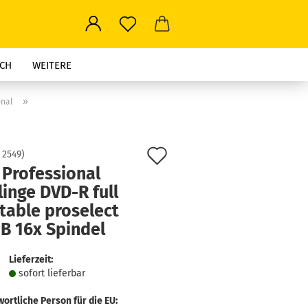
CH
WEITERE
»
onal
Auf
:
2549
)
 Professional
den
inge DVD-R full
Merkzettel
table proselect
B 16x Spindel
Lieferzeit:
sofort lie­fer­bar
ortliche Person für die EU: