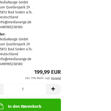
MediaRange GmbH
um Quellenpark 29
5812 Bad Soden a.Ts.
eutschland
info@mediarange.de
4961965238180
ler:
MediaRange GmbH
um Quellenpark 29
5812 Bad Soden a.Ts.
eutschland
info@mediarange.de
4961965238180
199,99 EUR
inkl. 19% MwSt. zzgl.
Versand
In den Warenkorb