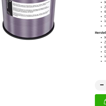
Z
6
D
+
Herstel
Z
6
D
+