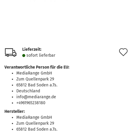
Lieferzeit:
A
sofort lie­fer­bar
d
Verantwortliche Person für die EU:
M
MediaRange GmbH
Zum Quellenpark 29
65812 Bad Soden a.Ts.
Deutschland
info@mediarange.de
+4961965238180
Hersteller:
MediaRange GmbH
Zum Quellenpark 29
65812 Bad Soden a.Ts.