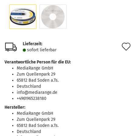
Lieferzeit:
A
sofort lie­fer­bar
d
Verantwortliche Person für die EU:
M
MediaRange GmbH
Zum Quellenpark 29
65812 Bad Soden a.Ts.
Deutschland
info@mediarange.de
+4961965238180
Hersteller:
MediaRange GmbH
Zum Quellenpark 29
65812 Bad Soden a.Ts.
Deutschland