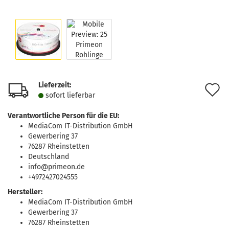
Lieferzeit:
A
sofort lie­fer­bar
d
Verantwortliche Person für die EU:
M
MediaCom IT-Distribution GmbH
Gewerbering 37
76287 Rheinstetten
Deutschland
info@primeon.de
+4972427024555
Hersteller:
MediaCom IT-Distribution GmbH
Gewerbering 37
76287 Rheinstetten