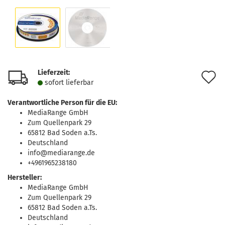
Lieferzeit:
A
sofort lie­fer­bar
d
Verantwortliche Person für die EU:
M
MediaRange GmbH
Zum Quellenpark 29
65812 Bad Soden a.Ts.
Deutschland
info@mediarange.de
+4961965238180
Hersteller:
MediaRange GmbH
Zum Quellenpark 29
65812 Bad Soden a.Ts.
Deutschland