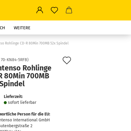
CH
WEITERE
nso Rohlinge CD-R 80Min 700MB 52x Spindel
Auf
:
70-KN84-5RFB
)
ntenso Rohlinge
den
R 80Min 700MB
Merkzettel
 Spindel
Lieferzeit:
sofort lie­fer­bar
ortliche Person für die EU:
ntenso International GmbH
utenbergstraße 2