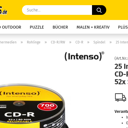
Suche...
D OUTDOOR
PUZZLE
BÜCHER
MALEN + KREATIV
PLÜS
»
»
»
»
»
chermedien
Rohlinge
CD-R/RW
CD-R
Spindel
25 Inte
(Art.Nr.
25 I
CD-
52x
Verantw
I
G