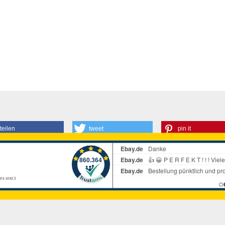
teilen
tweet
pin it