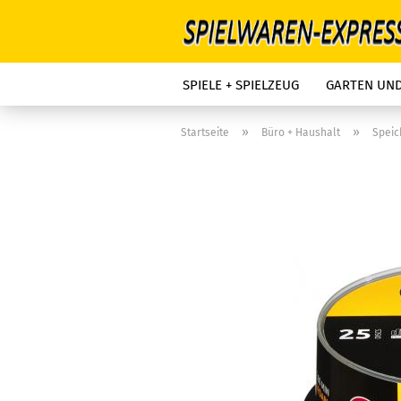
SPIELE + SPIELZEUG
GARTEN UN
»
»
Startseite
Büro + Haushalt
Spei