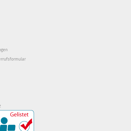
ngen
errufsformular
z