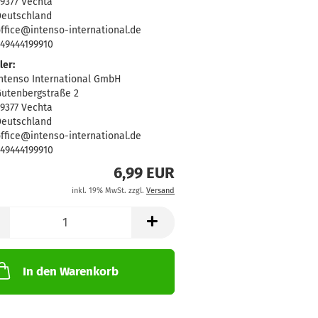
9377 Vechta
eutschland
ffice@intenso-international.de
49444199910
ler:
ntenso International GmbH
utenbergstraße 2
9377 Vechta
eutschland
ffice@intenso-international.de
49444199910
6,99 EUR
inkl. 19% MwSt. zzgl.
Versand
In den Warenkorb