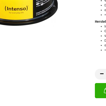
4
D
o
+
Herstel
I
G
4
D
o
+