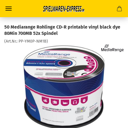
50 Mediarange Rohlinge CD-R printable vinyl black dye
80Min 700MB 52x Spindel
(Art.Nr.:
PP-YM0P-NM1B
)