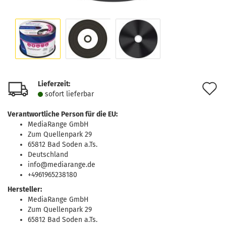
Lieferzeit:
A
sofort lie­fer­bar
d
Verantwortliche Person für die EU:
M
MediaRange GmbH
Zum Quellenpark 29
65812 Bad Soden a.Ts.
Deutschland
info@mediarange.de
+4961965238180
Hersteller:
MediaRange GmbH
Zum Quellenpark 29
65812 Bad Soden a.Ts.