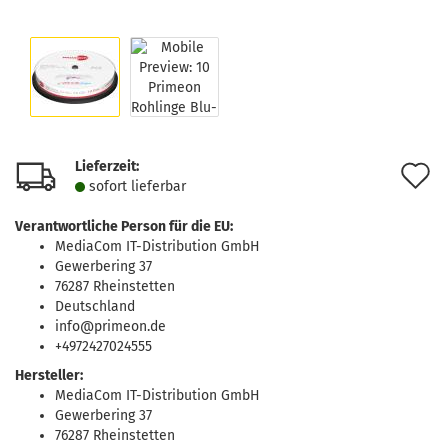
Lieferzeit:
A
sofort lie­fer­bar
d
Verantwortliche Person für die EU:
M
MediaCom IT-Distribution GmbH
Gewerbering 37
76287 Rheinstetten
Deutschland
info@primeon.de
+4972427024555
Hersteller:
MediaCom IT-Distribution GmbH
Gewerbering 37
76287 Rheinstetten