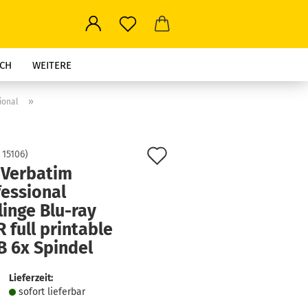
CH
WEITERE
»
ional
Auf
:
15106
)
 Verbatim
den
fessional
Merkzettel
inge Blu-ray
 full printable
B 6x Spindel
Lieferzeit:
sofort lie­fer­bar