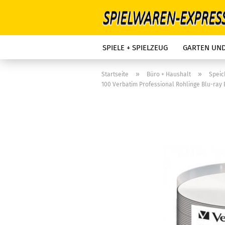
SPIELE + SPIELZEUG
GARTEN UN
»
»
Startseite
Büro + Haushalt
Spei
100 Verbatim Professional Rohlinge Blu-ray B