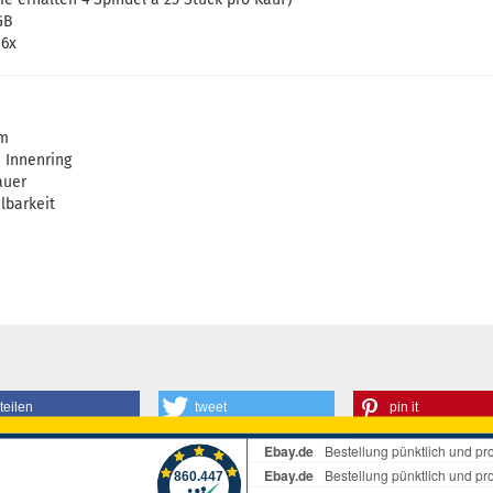
GB
 6x
mm
 Innenring
auer
lbarkeit
teilen
tweet
pin it