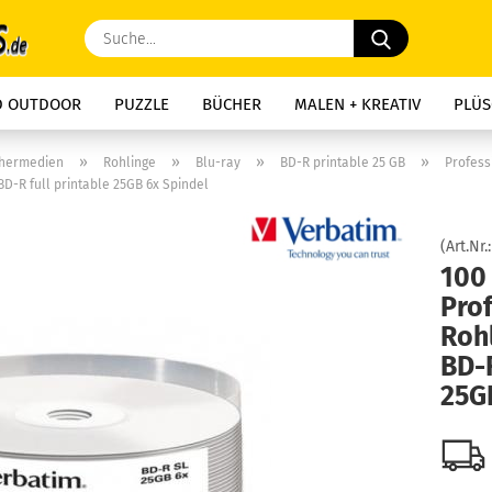
Suche...
D OUTDOOR
PUZZLE
BÜCHER
MALEN + KREATIV
PLÜS
»
»
»
»
chermedien
Rohlinge
Blu-ray
BD-R printable 25 GB
Profess
D-R full printable 25GB 6x Spindel
(Art.Nr.
100
Pro
Rohl
BD-R
25G