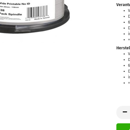
Verantw
D
6
D
i
+
Herstel
D
6
D
i
+