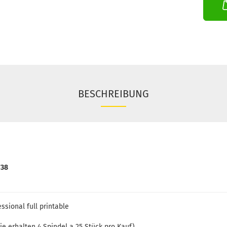
BESCHREIBUNG
738
ssional full printable
ie erhalten 4 Spindel a 25 Stück pro Kauf)