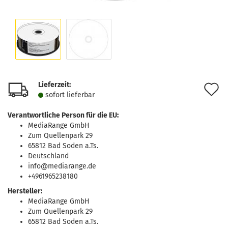
Lieferzeit:
A
sofort lie­fer­bar
d
Verantwortliche Person für die EU:
M
MediaRange GmbH
Zum Quellenpark 29
65812 Bad Soden a.Ts.
Deutschland
info@mediarange.de
+4961965238180
Hersteller:
MediaRange GmbH
Zum Quellenpark 29
65812 Bad Soden a.Ts.