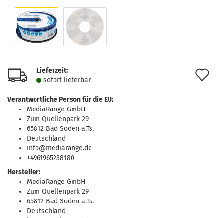
Lieferzeit:
A
sofort lie­fer­bar
d
Verantwortliche Person für die EU:
M
MediaRange GmbH
Zum Quellenpark 29
65812 Bad Soden a.Ts.
Deutschland
info@mediarange.de
+4961965238180
Hersteller:
MediaRange GmbH
Zum Quellenpark 29
65812 Bad Soden a.Ts.
Deutschland