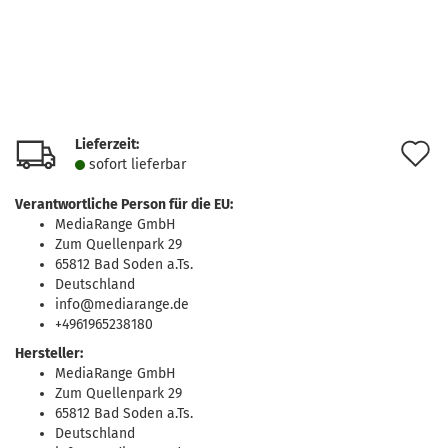
Lieferzeit:
A
sofort lie­fer­bar
d
Verantwortliche Person für die EU:
M
MediaRange GmbH
Zum Quellenpark 29
65812 Bad Soden a.Ts.
Deutschland
info@mediarange.de
+4961965238180
Hersteller:
MediaRange GmbH
Zum Quellenpark 29
65812 Bad Soden a.Ts.
Deutschland