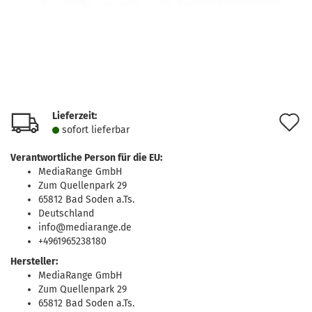
Lieferzeit:
A
sofort lie­fer­bar
d
Verantwortliche Person für die EU:
M
MediaRange GmbH
Zum Quellenpark 29
65812 Bad Soden a.Ts.
Deutschland
info@mediarange.de
+4961965238180
Hersteller:
MediaRange GmbH
Zum Quellenpark 29
65812 Bad Soden a.Ts.