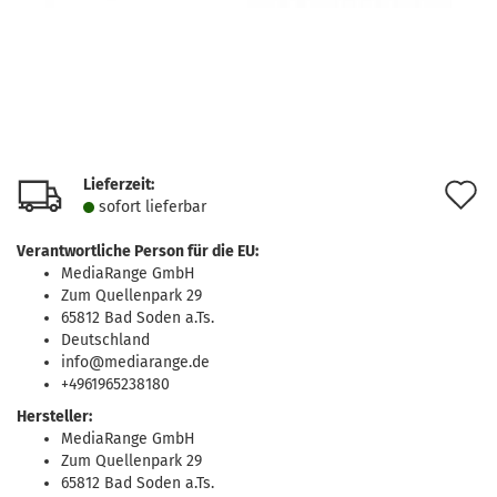
Lieferzeit:
A
sofort lie­fer­bar
d
Verantwortliche Person für die EU:
M
MediaRange GmbH
Zum Quellenpark 29
65812 Bad Soden a.Ts.
Deutschland
info@mediarange.de
+4961965238180
Hersteller:
MediaRange GmbH
Zum Quellenpark 29
65812 Bad Soden a.Ts.