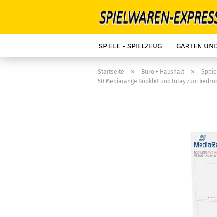
SPIELE + SPIELZEUG
GARTEN UN
»
»
Startseite
Büro + Haushalt
Spei
50 Mediarange Booklet und Inlay zum bedru