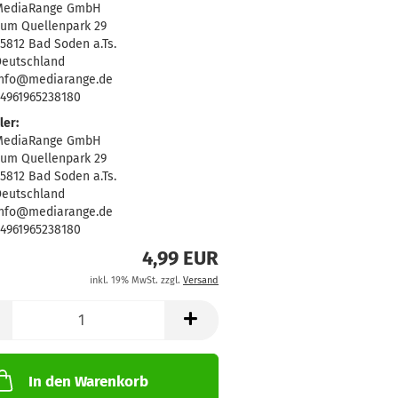
MediaRange GmbH
um Quellenpark 29
5812 Bad Soden a.Ts.
eutschland
info@mediarange.de
4961965238180
ler:
MediaRange GmbH
um Quellenpark 29
5812 Bad Soden a.Ts.
eutschland
info@mediarange.de
4961965238180
4,99 EUR
inkl. 19% MwSt. zzgl.
Versand
In den Warenkorb