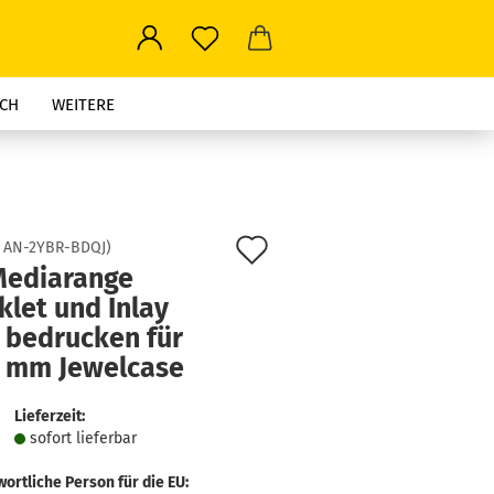
CH
WEITERE
Auf
:
AN-2YBR-BDQJ
)
Mediarange
den
let und Inlay
Merkzettel
 bedrucken für
4 mm Jewelcase
Lieferzeit:
sofort lie­fer­bar
ortliche Person für die EU: