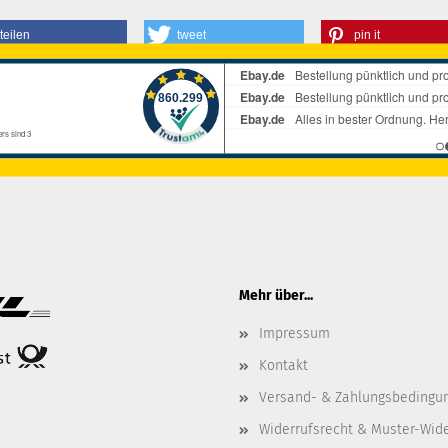
teilen
tweet
pin it
Mehr über...
Impressum
Kontakt
Versand- & Zahlungsbedingu
Widerrufsrecht & Muster-Wid