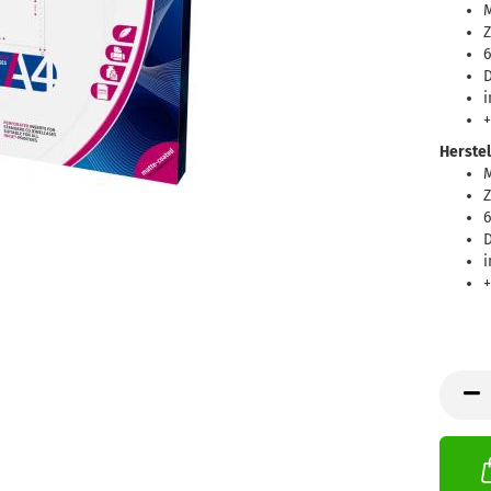
Z
6
D
+
Herstel
Z
6
D
+