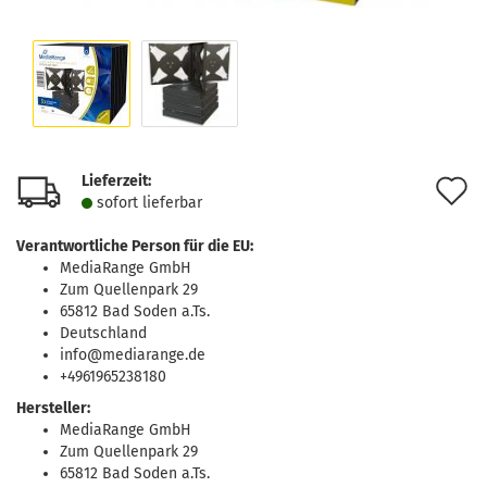
Lieferzeit:
A
sofort lie­fer­bar
d
Verantwortliche Person für die EU:
M
MediaRange GmbH
Zum Quellenpark 29
65812 Bad Soden a.Ts.
Deutschland
info@mediarange.de
+4961965238180
Hersteller:
MediaRange GmbH
Zum Quellenpark 29
65812 Bad Soden a.Ts.