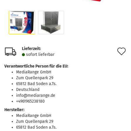
Lieferzeit:
A
sofort lie­fer­bar
d
Verantwortliche Person für die EU:
M
MediaRange GmbH
Zum Quellenpark 29
65812 Bad Soden a.Ts.
Deutschland
info@mediarange.de
+4961965238180
Hersteller:
MediaRange GmbH
Zum Quellenpark 29
65812 Bad Soden a.Ts.