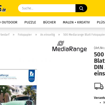
Suche...
D OUTDOOR
PUZZLE
BÜCHER
MALEN + KREATIV
PLÜS
»
»
»
rbedarf
Fotopapier
A4 einseitig
500 Mediarange Blatt Fotopapier
(Art.Nr.
500
Blat
DIN 
eins
Verantw