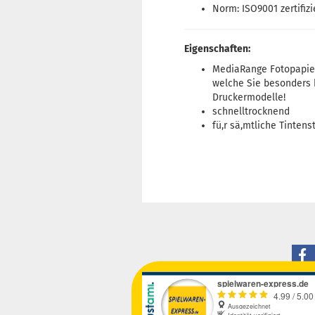
Norm: ISO9001 zertifiz
Eigenschaften:
MediaRange Fotopapier 
welche Sie besonders h
Druckermodelle!
schnelltrocknend
fü,r sä,mtliche Tintens