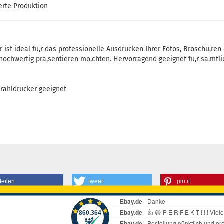
ierte Produktion
ist ideal fü,r das professionelle Ausdrucken Ihrer Fotos, Broschü,re
ochwertig prä,sentieren mö,chten. Hervorragend geeignet fü,r sä,mtl
trahldrucker geeignet
teilen
tweet
pin it