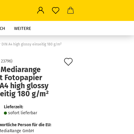
CH
WEITERE
 DIN A4 high glossy einseitig 180 g/m²
Auf
:
23796
)
 Mediarange
den
t Fotopapier
Merkzettel
A4 high glossy
eitig 180 g/m²
Lieferzeit:
sofort lie­fer­bar
ortliche Person für die EU:
MediaRange GmbH