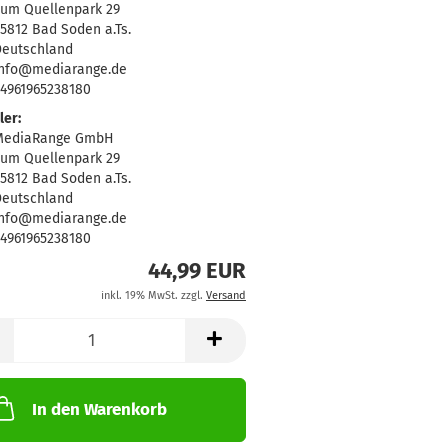
um Quellenpark 29
5812 Bad Soden a.Ts.
eutschland
info@mediarange.de
4961965238180
ler:
MediaRange GmbH
um Quellenpark 29
5812 Bad Soden a.Ts.
eutschland
info@mediarange.de
4961965238180
44,99 EUR
inkl. 19% MwSt. zzgl.
Versand
In den Warenkorb