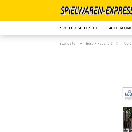
SPIELE + SPIELZEUG
GARTEN UN
»
»
Startseite
Büro + Haushalt
Papie