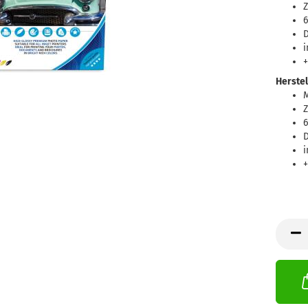
Z
6
D
+
Herstel
Z
6
D
+