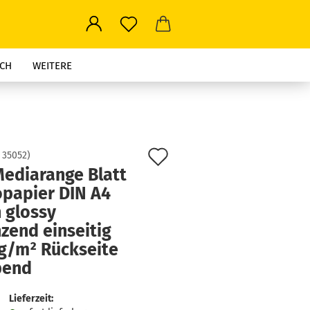
CH
WEITERE
Auf
:
35052
)
Mediarange Blatt
den
opapier DIN A4
Merkzettel
 glossy
zend einseitig
 g/m² Rückseite
bend
Lieferzeit: