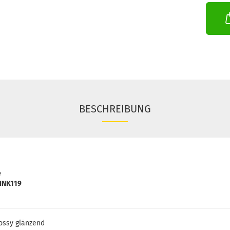
BESCHREIBUNG
e
INK119
lossy glänzend