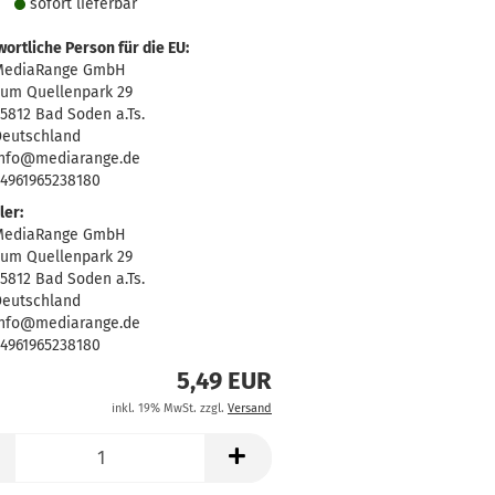
sofort lie­fer­bar
ortliche Person für die EU:
MediaRange GmbH
um Quellenpark 29
5812 Bad Soden a.Ts.
eutschland
info@mediarange.de
4961965238180
ler:
MediaRange GmbH
um Quellenpark 29
5812 Bad Soden a.Ts.
eutschland
info@mediarange.de
4961965238180
5,49 EUR
inkl. 19% MwSt. zzgl.
Versand