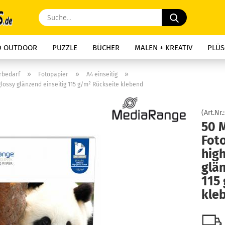
Suche...
D OUTDOOR
PUZZLE
BÜCHER
MALEN + KREATIV
PLÜS
»
»
»
rbedarf
Fotopapier
A4 einseitig
lossy glänzend einseitig 115 g/m² Rückseite klebend
(Art.Nr.
50 
Fot
high
glän
115
kle