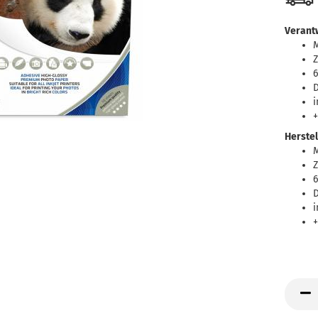
Verantw
Z
6
D
+
Herstel
Z
6
D
+