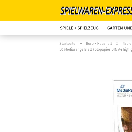
SPIELE + SPIELZEUG
GARTEN UN
»
»
Startseite
Büro + Haushalt
Papie
50 Mediarange Blatt Fotopapier DIN A4 high g