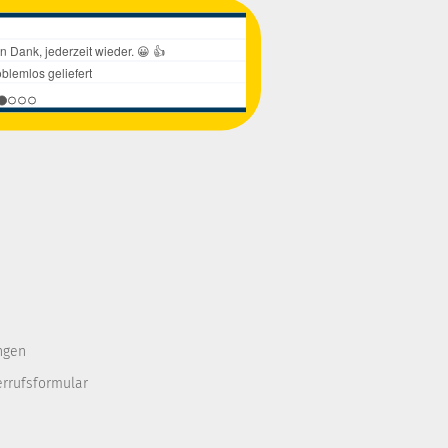
ngen
errufsformular