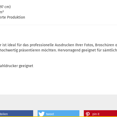
297 cm)
/m²
ierte Produktion
 ist ideal für das professionelle Ausdrucken Ihrer Fotos, Broschüren
hochwertig präsentieren möchten. Hervorragend geeignet für sämtlic
rahldrucker geeignet
teilen
tweet
pin it