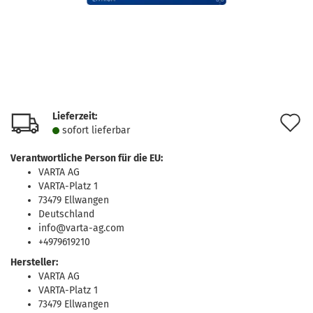
Lieferzeit:
A
sofort lie­fer­bar
d
Verantwortliche Person für die EU:
M
VARTA AG
VARTA-Platz 1
73479 Ellwangen
Deutschland
info@varta-ag.com
+4979619210
Hersteller:
VARTA AG
VARTA-Platz 1
73479 Ellwangen