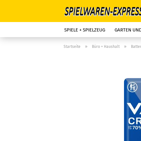
SPIELE + SPIELZEUG
GARTEN UN
»
»
Startseite
Büro + Haushalt
Batte