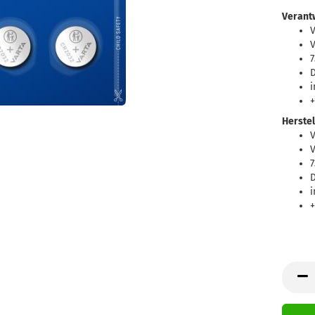
Verantw
V
7
D
i
+
Herstel
V
7
D
i
+