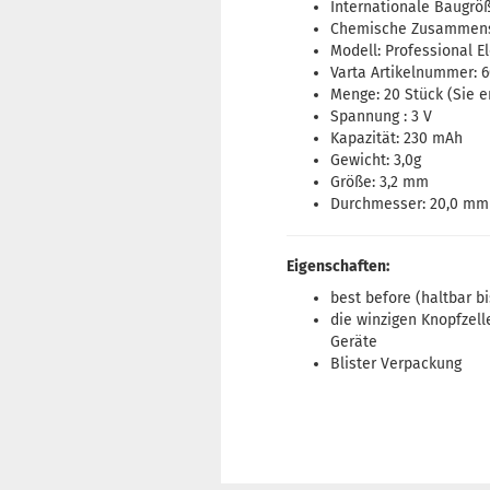
Internationale Baugrö
Chemische Zusammense
Modell: Professional E
Varta Artikelnummer: 
Menge: 20 Stück (Sie e
Spannung : 3 V
Kapazität: 230 mAh
Gewicht: 3,0g
Größe: 3,2 mm
Durchmesser: 20,0 mm
Eigenschaften:
best before (haltbar bi
die winzigen Knopfzell
Geräte
Blister Verpackung