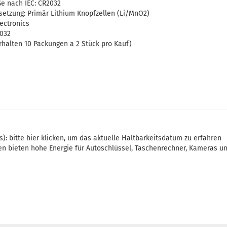
ße nach IEC: CR2032
tzung: Primär Lithium Knopfzellen (Li/MnO2)
lectronics
6032
rhalten 10 Packungen a 2 Stück pro Kauf)
s): bitte
hier
klicken, um das aktuelle Haltbarkeitsdatum zu erfahren
en bieten hohe Energie für Autoschlüssel, Taschenrechner, Kameras u