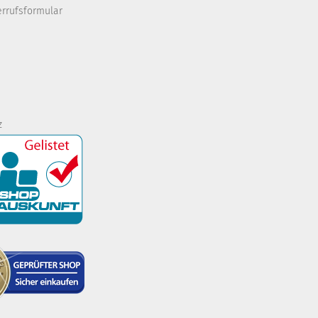
errufsformular
z