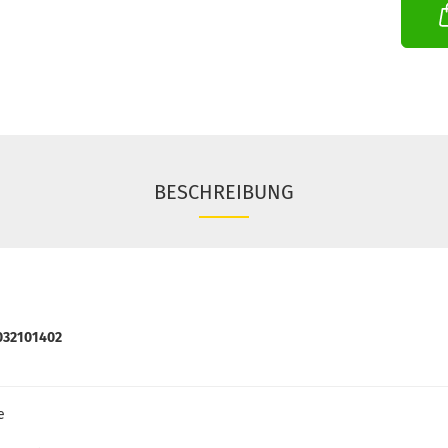
BESCHREIBUNG
032101402
e