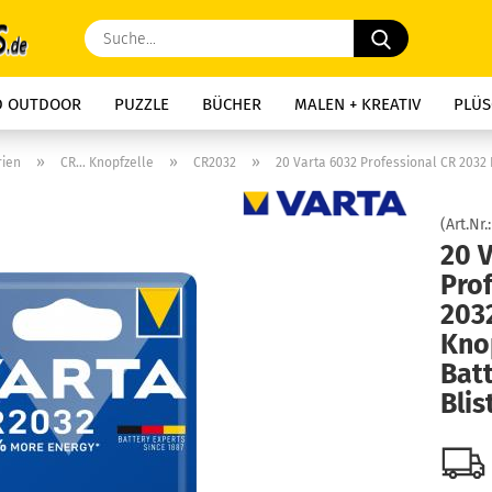
Suche...
D OUTDOOR
PUZZLE
BÜCHER
MALEN + KREATIV
PLÜS
»
»
»
rien
CR... Knopfzelle
CR2032
20 Varta 6032 Professional CR 2032 
(Art.Nr.
20 
Pro
203
Kno
Batt
Blis