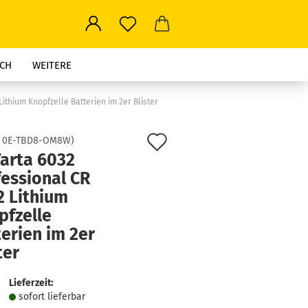
CH
WEITERE
Lithium Knopfzelle Batterien im 2er Blister
Auf
:
0E-TBD8-OM8W
)
Varta 6032
den
fessional CR
Merkzettel
2 Lithium
pfzelle
erien im 2er
ter
Lieferzeit:
sofort lie­fer­bar