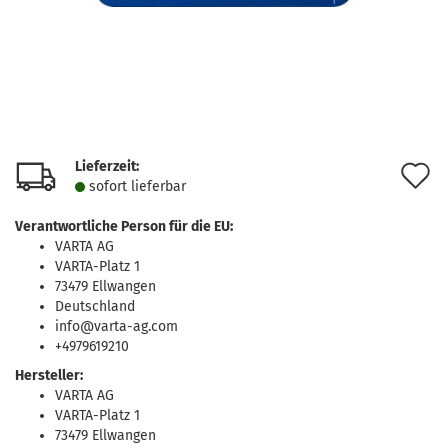
Lieferzeit:
A
sofort lie­fer­bar
d
Verantwortliche Person für die EU:
M
VARTA AG
VARTA-Platz 1
73479 Ellwangen
Deutschland
info@varta-ag.com
+4979619210
Hersteller:
VARTA AG
VARTA-Platz 1
73479 Ellwangen