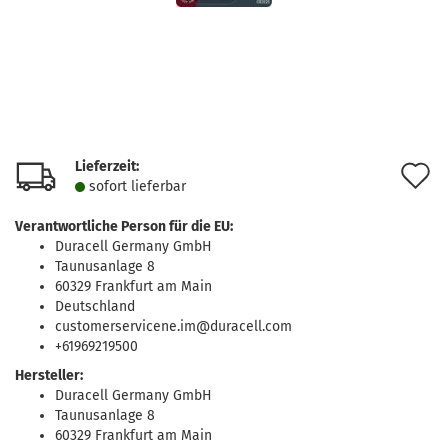
Lieferzeit:
A
sofort lie­fer­bar
d
Verantwortliche Person für die EU:
M
Duracell Germany GmbH
Taunusanlage 8
60329 Frankfurt am Main
Deutschland
customerservicene.im@duracell.com
+61969219500
Hersteller:
Duracell Germany GmbH
Taunusanlage 8
60329 Frankfurt am Main