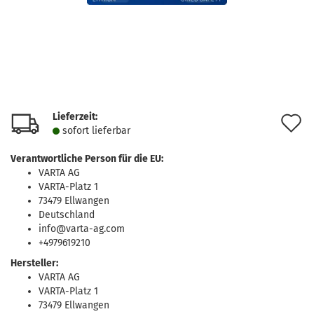
Lieferzeit:
A
sofort lie­fer­bar
d
Verantwortliche Person für die EU:
M
VARTA AG
VARTA-Platz 1
73479 Ellwangen
Deutschland
info@varta-ag.com
+4979619210
Hersteller:
VARTA AG
VARTA-Platz 1
73479 Ellwangen