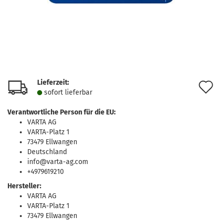
Lieferzeit:
A
sofort lie­fer­bar
d
Verantwortliche Person für die EU:
M
VARTA AG
VARTA-Platz 1
73479 Ellwangen
Deutschland
info@varta-ag.com
+4979619210
Hersteller:
VARTA AG
VARTA-Platz 1
73479 Ellwangen