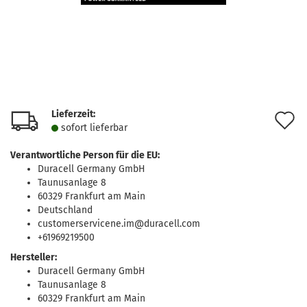
Lieferzeit:
A
sofort lie­fer­bar
d
Verantwortliche Person für die EU:
M
Duracell Germany GmbH
Taunusanlage 8
60329 Frankfurt am Main
Deutschland
customerservicene.im@duracell.com
+61969219500
Hersteller:
Duracell Germany GmbH
Taunusanlage 8
60329 Frankfurt am Main