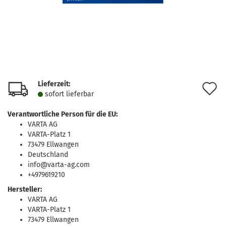
Lieferzeit:
A
sofort lie­fer­bar
d
Verantwortliche Person für die EU:
M
VARTA AG
VARTA-Platz 1
73479 Ellwangen
Deutschland
info@varta-ag.com
+4979619210
Hersteller:
VARTA AG
VARTA-Platz 1
73479 Ellwangen