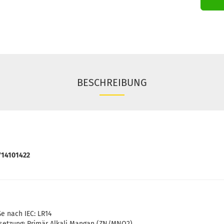
BESCHREIBUNG
714101422
e nach IEC: LR14
tzung: Primär Alkali Mangan (ZN/MNO2)