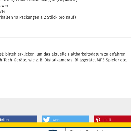
Power
714
rhalten 10 Packungen a 2 Stück pro Kauf)
): bitte
hier
klicken, um das aktuelle Haltbarkeitsdatum zu erfahren
gh-Tech-Geräte, wie z. B. Digitalkameras, Blitzgeräte, MP3-Spieler etc.
teilen
tweet
pin it