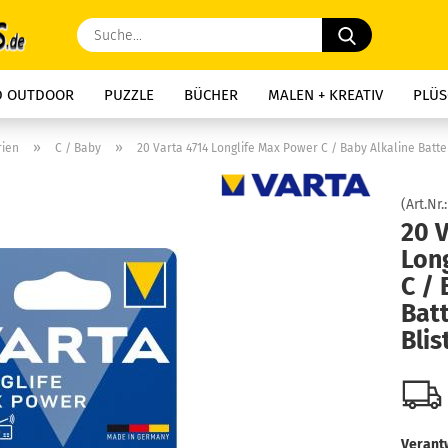
Suche...
D OUTDOOR
PUZZLE
BÜCHER
MALEN + KREATIV
PLÜS
»
»
rien
C / Baby
20 Varta 4714 Longlife Max Power C / Baby Alkaline Batter
(Art.Nr.
20 V
Lon
C / 
Batt
Blis
Verantw