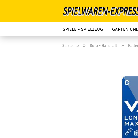
SPIELE + SPIELZEUG
GARTEN UN
»
»
Startseite
Büro + Haushalt
Batte