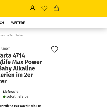
CH
WEITERE
ien im 2er Blister
Auf
:
43001
)
arta 4714
den
glife Max Power
Merkzettel
Baby Alkaline
erien im 2er
ter
Lieferzeit:
sofort lie­fer­bar
ortliche Person für die EU: