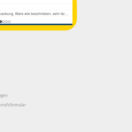
ngen
errufsformular