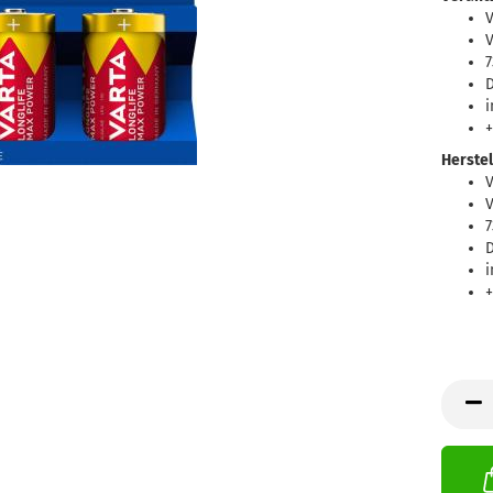
V
7
D
i
+
Herstel
V
7
D
i
+