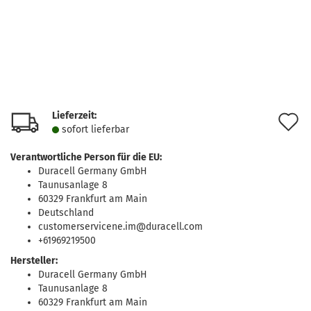
Lieferzeit:
A
sofort lie­fer­bar
d
Verantwortliche Person für die EU:
M
Duracell Germany GmbH
Taunusanlage 8
60329 Frankfurt am Main
Deutschland
customerservicene.im@duracell.com
+61969219500
Hersteller:
Duracell Germany GmbH
Taunusanlage 8
60329 Frankfurt am Main