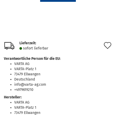
Lieferzeit:
A
sofort lie­fer­bar
d
Verantwortliche Person für die EU:
M
VARTA AG
VARTA-Platz 1
73479 Ellwangen
Deutschland
info@varta-ag.com
+4979619210
Hersteller:
VARTA AG
VARTA-Platz 1
73479 Ellwangen