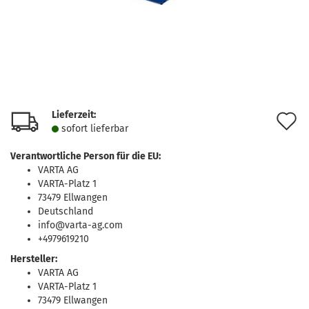
Lieferzeit:
A
sofort lie­fer­bar
d
Verantwortliche Person für die EU:
M
VARTA AG
VARTA-Platz 1
73479 Ellwangen
Deutschland
info@varta-ag.com
+4979619210
Hersteller:
VARTA AG
VARTA-Platz 1
73479 Ellwangen