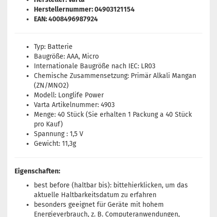
Herstellernummer: 04903121154
EAN: 4008496987924
Typ: Batterie
Baugröße: AAA, Micro
Internationale Baugröße nach IEC: LR03
Chemische Zusammensetzung: Primär Alkali Mangan
(ZN/MNO2)
Modell: Longlife Power
Varta Artikelnummer: 4903
Menge: 40 Stück (Sie erhalten 1 Packung a 40 Stück
pro Kauf)
Spannung : 1,5 V
Gewicht: 11,3g
Eigenschaften:
best before (haltbar bis): bitte
hier
klicken, um das
aktuelle Haltbarkeitsdatum zu erfahren
besonders geeignet für Geräte mit hohem
Energieverbrauch, z. B. Computeranwendungen,