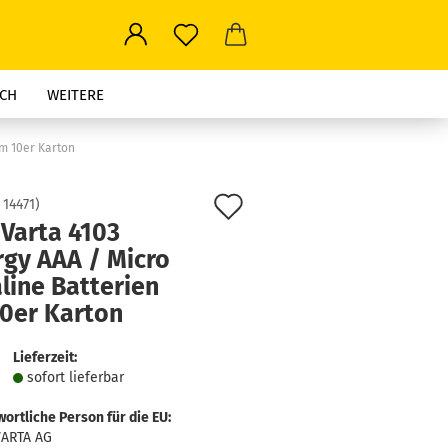
CH
WEITERE
im 10er Karton
Auf
:
14471
)
 Varta 4103
den
rgy AAA / Micro
Merkzettel
line Batterien
10er Karton
Lieferzeit:
sofort lie­fer­bar
ortliche Person für die EU:
VARTA AG