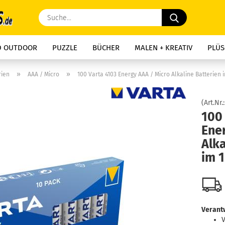
Suche...
D OUTDOOR
PUZZLE
BÜCHER
MALEN + KREATIV
PLÜS
»
»
rien
AAA / Micro
100 Varta 4103 Energy AAA / Micro Alkaline Batterien 
(Art.Nr.
100
Ene
Alka
im 
Verantw