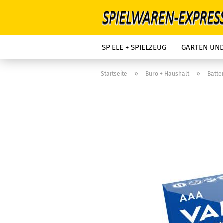
SPIELE + SPIELZEUG
GARTEN UN
»
»
Startseite
Büro + Haushalt
Batte