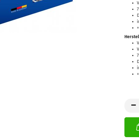
V
7
D
i
+
Herstel
V
7
D
i
+