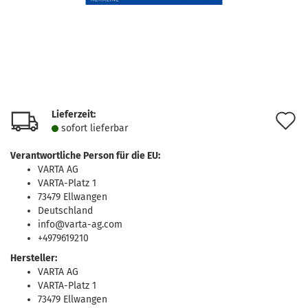
Lieferzeit:
A
sofort lie­fer­bar
d
Verantwortliche Person für die EU:
M
VARTA AG
VARTA-Platz 1
73479 Ellwangen
Deutschland
info@varta-ag.com
+4979619210
Hersteller:
VARTA AG
VARTA-Platz 1
73479 Ellwangen