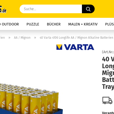
Suche...
D OUTDOOR
PUZZLE
BÜCHER
MALEN + KREATIV
PLÜS
»
»
rien
AA / Mignon
40 Varta 4106 Longlife AA / Mignon Alkaline Batterien
(Art.Nr.
40 
Long
Mig
Batt
Tra
Verantw