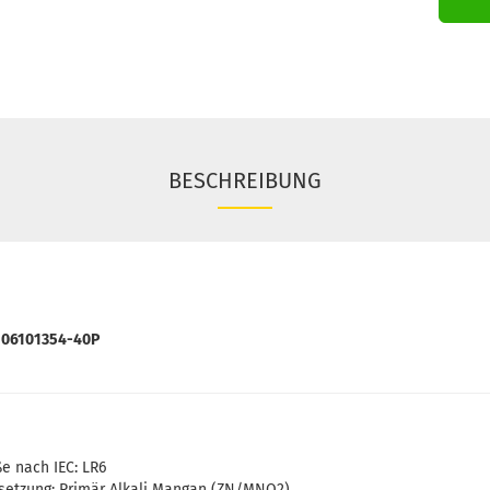
BESCHREIBUNG
106101354-40P
e nach IEC: LR6
tzung: Primär Alkali Mangan (ZN/MNO2)