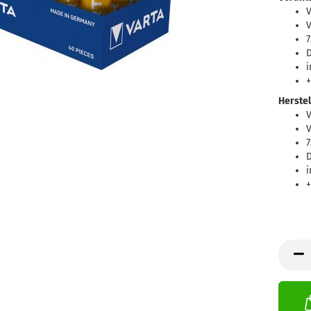
V
7
D
i
+
Herstel
V
7
D
i
+