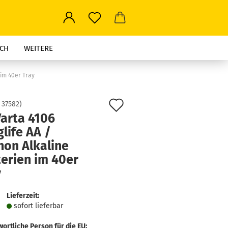
CH
WEITERE
 im 40er Tray
Auf
:
37582
)
Varta 4106
den
life AA /
Merkzettel
non Alkaline
erien im 40er
y
Lieferzeit:
sofort lie­fer­bar
ortliche Person für die EU: