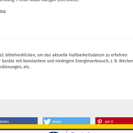
106
): bitte
hier
klicken, um das aktuelle Haltbarkeitsdatum zu erfahren
r Geräte mit konstantem und niedrigem Energieverbrauch, z. B. Wecke
dienungen, etc.
teilen
tweet
pin it