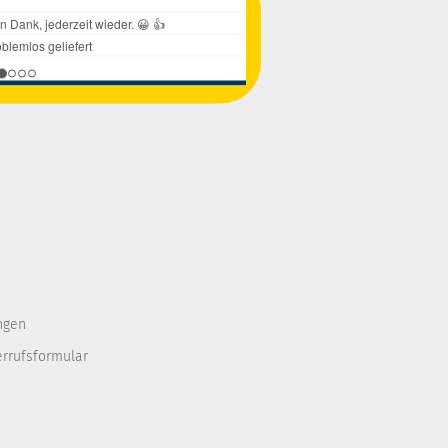
ngen
errufsformular